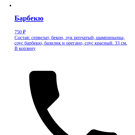
Барбекю
750
₽
Состав: сервелат, бекон, лук репчатый, шампиньоны,
соус барбекю, базилик и орегано, соус красный. 33 см.
В корзину