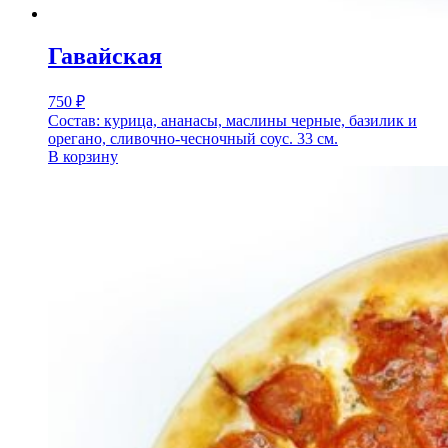
Гавайская
750
₽
Состав: курица, ананасы, маслины черные, базилик и
орегано, сливочно-чесночный соус. 33 см.
В корзину