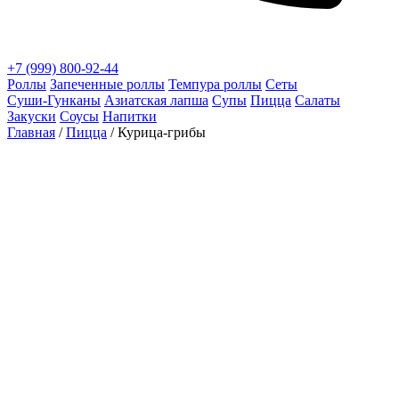
+7 (999) 800-92-44
Роллы
Запеченные роллы
Темпура роллы
Сеты
Суши‑Гунканы
Азиатская лапша
Супы
Пицца
Салаты
Закуски
Соусы
Напитки
Главная
/
Пицца
/ Курица-грибы