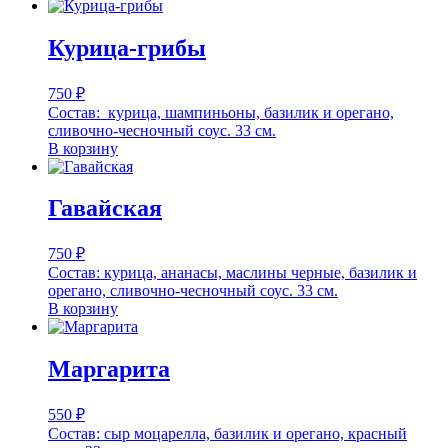
Курица-грибы
750
₽
Состав: курица, шампиньоны, базилик и орегано,
сливочно-чесночный соус. 33 см.
В корзину
Гавайская
750
₽
Состав: курица, ананасы, маслины черные, базилик и
орегано, сливочно-чесночный соус. 33 см.
В корзину
Маргарита
550
₽
Состав: сыр моцарелла, базилик и орегано, красный