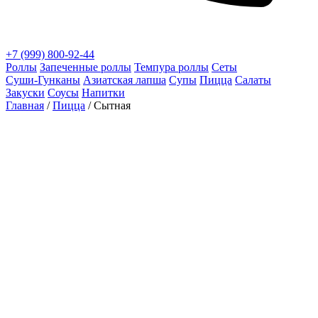
+7 (999) 800-92-44
Роллы
Запеченные роллы
Темпура роллы
Сеты
Суши‑Гунканы
Азиатская лапша
Супы
Пицца
Салаты
Закуски
Соусы
Напитки
Главная
/
Пицца
/ Сытная