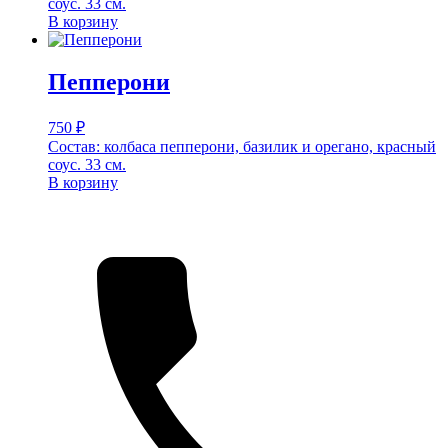
соус. 33 см.
В корзину
Пепперони
750
₽
Состав: колбаса пепперони, базилик и орегано, красный
соус. 33 см.
В корзину