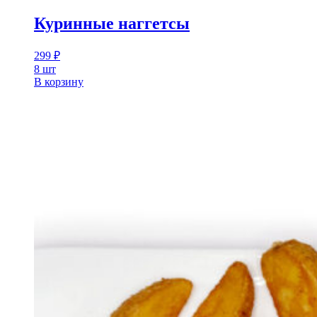
Куринные наггетcы
299
₽
8 шт
В корзину