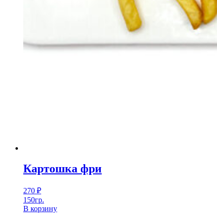
Картошка фри
270
₽
150гр.
В корзину