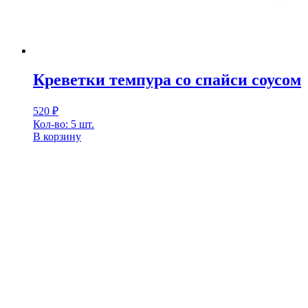
Креветки темпура со спайси соусом
520
₽
Кол-во: 5 шт.
В корзину