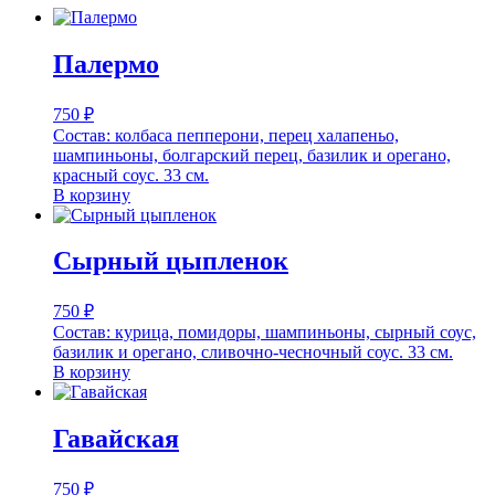
Палермо
750
₽
Состав: колбаса пепперони, перец халапеньо,
шампиньоны, болгарский перец, базилик и орегано,
красный соус. 33 см.
В корзину
Сырный цыпленок
750
₽
Состав: курица, помидоры, шампиньоны, сырный соус,
базилик и орегано, сливочно-чесночный соус. 33 см.
В корзину
Гавайская
750
₽