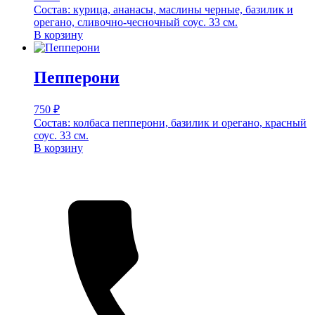
Состав: курица, ананасы, маслины черные, базилик и
орегано, сливочно-чесночный соус. 33 см.
В корзину
Пепперони
750
₽
Состав: колбаса пепперони, базилик и орегано, красный
соус. 33 см.
В корзину