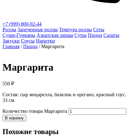
+7 (999) 800-92-44
Роллы
Запеченные роллы
Темпура роллы
Сеты
Суши‑Гунканы
Азиатская лапша
Супы
Пицца
Салаты
Закуски
Соусы
Напитки
Главная
/
Пицца
/ Маргарита
Маргарита
550
₽
Состав: сыр моцарелла, базилик и орегано, красный соус.
33 см.
Количество товара Маргарита
В корзину
Похожие товары