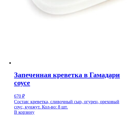
Запеченная креветка в Гамадари
соусе
670
₽
Состав: креветка, сливочный сыр, огурец, ореховый
соус, кунжут. Кол-во: 8 шт.
В корзину