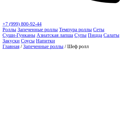
+7 (999) 800-92-44
Роллы
Запеченные роллы
Темпура роллы
Сеты
Суши‑Гунканы
Азиатская лапша
Супы
Пицца
Салаты
Закуски
Соусы
Напитки
Главная
/
Запеченные роллы
/ Шеф ролл