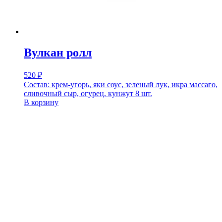
Вулкан ролл
520
₽
Состав: крем-угорь, яки соус, зеленый лук, икра массаго,
сливочный сыр, огурец, кунжут 8 шт.
В корзину