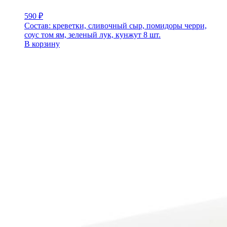
590
₽
Состав: креветки, сливочный сыр, помидоры черри,
соус том ям, зеленый лук, кунжут 8 шт.
В корзину