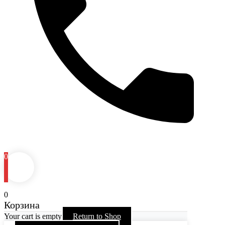
0
0
Корзина
Your cart is empty
Return to Shop