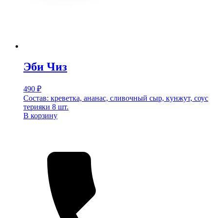
Эби Чиз
490
₽
Состав: креветка, ананас, сливочный сыр, кунжут, соус
терияки 8 шт.
В корзину