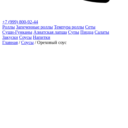
+7 (999) 800-92-44
Роллы
Запеченные роллы
Темпура роллы
Сеты
Суши‑Гунканы
Азиатская лапша
Супы
Пицца
Салаты
Закуски
Соусы
Напитки
Главная
/
Соусы
/ Ореховый соус