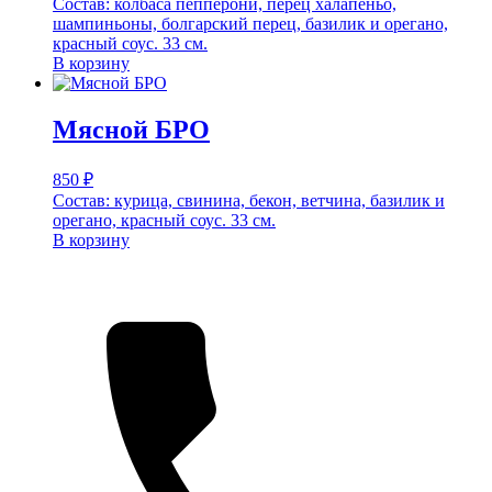
Состав: колбаса пепперони, перец халапеньо,
шампиньоны, болгарский перец, базилик и орегано,
красный соус. 33 см.
В корзину
Мясной БРО
850
₽
Состав: курица, свинина, бекон, ветчина, базилик и
орегано, красный соус. 33 см.
В корзину