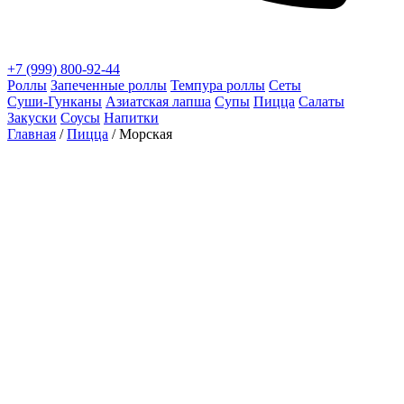
+7 (999) 800-92-44
Роллы
Запеченные роллы
Темпура роллы
Сеты
Суши‑Гунканы
Азиатская лапша
Супы
Пицца
Салаты
Закуски
Соусы
Напитки
Главная
/
Пицца
/ Морская