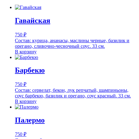
Гавайская
750
₽
Состав: курица, ананасы, маслины черные, базилик и
орегано, сливочно-чесночный соус. 33 см.
В корзину
Барбекю
750
₽
Состав: сервелат, бекон, лук репчатый, шампиньоны,
соус барбекю, базилик и орегано, соус красный. 33 см.
В корзину
Палермо
750
₽